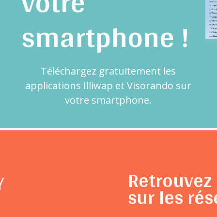
votre
smartphone !
Téléchargez gratuitement les
applications Illiwap et Visorando sur
votre smartphone.
Retrouvez 
Y
sur les rés