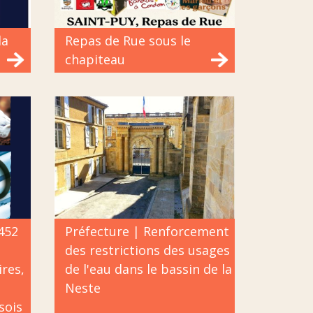
da
Repas de Rue sous le
chapiteau
 452
Préfecture | Renforcement
des restrictions des usages
res,
de l'eau dans le bassin de la
Neste
sois