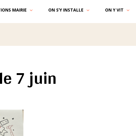
IONS MAIRIE
ON S’Y INSTALLE
ON Y VIT
le 7 juin