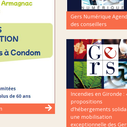
Gers Numérique Agen
des conseillers
Incendies en Gironde :
propositions
m
d’hébergements solidai
une mobilisation
exceptionnelle des Ger