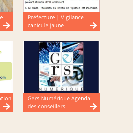
re
Préfecture | Vigilance
canicule jaune
ntion
Gers Numérique Agenda
des conseillers