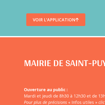
VOIR L'APPLICATION
MAIRIE DE SAINT-PU
Ouverture au public :
Mardi et jeudi de 8h30 à 12h30 et de 13
Pour plus de précisions
« Infos utiles »
clic