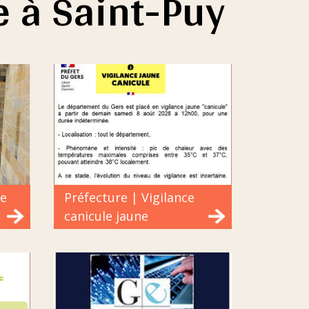
e à Saint-Puy
re
Préfecture | Vigilance
canicule jaune