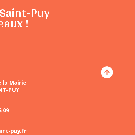
Saint-Puy
eaux !
e la Mairie,
INT-PUY
5 09
int-puy.fr