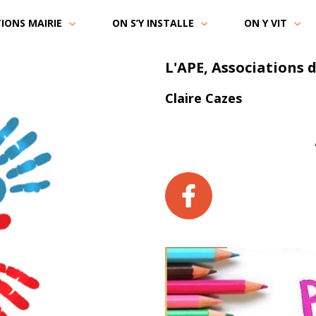
IONS MAIRIE
ON S’Y INSTALLE
ON Y VIT
L'APE, Associations 
Claire Cazes
apesaintpuy@gmail.com